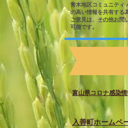
​青木地区コミュニティ
の高い情報を共有する
​ご意見は、
その他お問
可能です。
​富山県コロナ感染情
入善町ホームペ