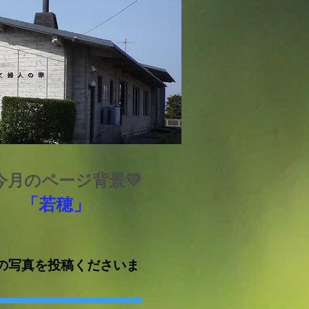
今月のページ背景💛
「若穂
」
の写真を投稿くださいま