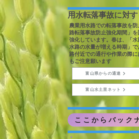
用水転落事故に対す
農業用水路での転落事故を防
路転落事故防止強化期間」を
強化しています。春は、「水
水路の水量が増える時期」で
路付近での通行や作業の際に
もご注意願います
富山県からの通達
富山水土里ネット
ここからバックナ