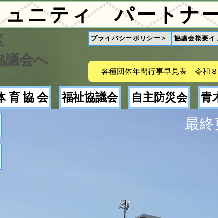
区
プライバシーポリシー＞
協議会概要イ
協議会へ
各種団体年間行事早見表 令和８
体 育 協 会
福祉協議会
自主防災会
青
最終更