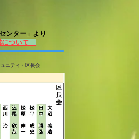
情報センター」より
業について
ミュニティ・区長会