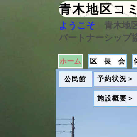
ようこそ
青木地
​パートナーシップ
ホーム
区 長 会
予約状況＞
公民館
施設概要＞