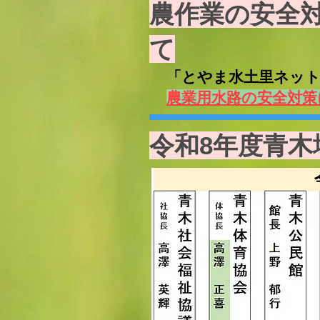
​農作業の安全
て
​ 「とやま水土里ネ
農業用水路の安全対策
​令和8年度青