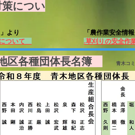
対策につい
ット」より
​ 「農作業安全
について
​
.草刈りの安全作
木地区各種団体長名簿
青木コ