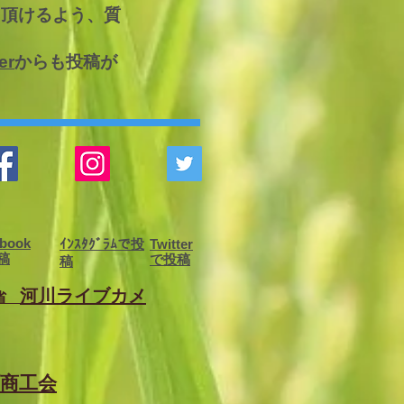
て頂けるよう、質
er
からも投稿が
book
ｲﾝｽﾀｸﾞﾗﾑで投
Twitter
稿
で投稿
稿
河川ライブカメ
通省
町商工会