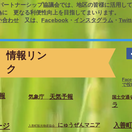
 パートナーシップ協議会では、地区の皆様に活用し
為に 更なる利便性向上を目指してまいります。
い合わせ
又は、
Facebook
・
インスタグラム
・
Twitt
情報リン
ク
Face
で投
報
天気予報
​気象庁
​国土交
ラ
ージ
​入善
にゅうぜんマニア
入善町観光物産協会