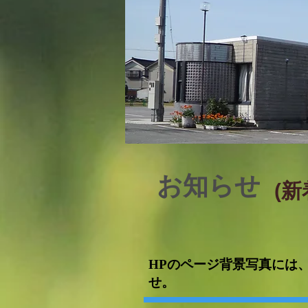
​お知らせ
​(
HPのページ背景写真には
せ。