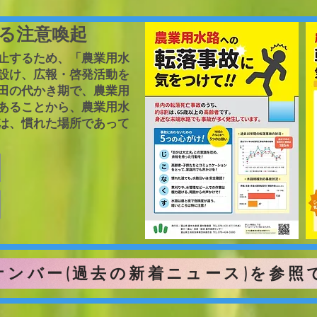
る注意喚起
止するため、「農業用水
設け、広報・啓発活動を
田の代かき期で、農業用
あることから、農業用水
は、慣れた場所であって
ンバー(過去の新着ニュース)を参照